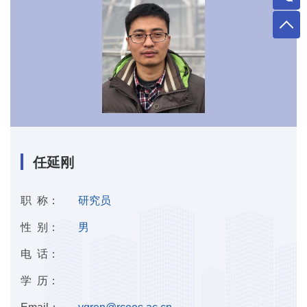
任延刚
职 称：
研究员
性 别：
男
电 话：
学 历：