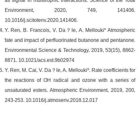
as signal in multitrophic interactions. Science of the Total
Environment, 2020, 749, 141406.
10.1016/j.scitotenv.2020.141406.
Y. Ren, B. Francois, V. Da？le, A. Mellouki* Atmospheric
fate and impact of perfluorinated butanone and pentanone.
Environmental Science & Technology, 2019, 53(15), 8862-
8871. 10.1021/acs.est.9b02974
Y. Ren, M. Cai, V. Da？le, A. Mellouki*. Rate coefficients for
the reactions of OH radical and ozone with a series of
unsaturated esters. Atmospheric Environment, 2019, 200,
243-253. 10.1016/j.atmosenv.2018.12.017