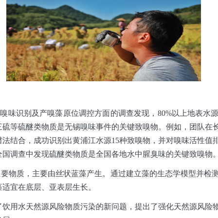
在嗅味识别及产嗅藻原位调控方面的调查发现，80%以上地表水
三硫等硫醚类物质是无锡嗅味事件的关键致嗅物。例如，团队在
谱法结合，成功识别出黄浦江水源15种致嗅物，并对嗅味活性值
全国调查中发现硫醚类物质是全国各地水中腥臭味的关键致嗅物
主要物质，主要由丝状蓝藻产生。通过建立藻的生态学模型并检
藻适宜在底层、亚表层生长。
用水天然源风险物质污染的新问题，提出了强化天然源风险物