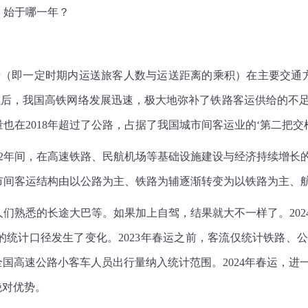
，始于哪一年？
转量（即一定时期内运送旅客人数与运送距离的乘积）在主要交通方
年以后，我国高铁网络发展迅速，极大地弥补了铁路客运供给的不足
在2018年超过了公路，占据了我国城市间客运业的‘第二把交椅
2022年间，在高速铁路、民航机场等基础设施建设与经济持续增
市间客运结构由以公路为主、铁路为辅逐渐转变为以铁路为主、
熟悉的长途大巴等。如果加上自驾，结果就大不一样了。2024年
的统计口径发生了变化。2023年春运之前，客流仅统计铁路、公
全国高速公路小客车人员出行量纳入统计范围。2024年春运，
绝对优势。