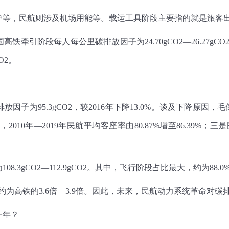
护等，民航则涉及机场用能等。载运工具阶段主要指的就是旅客
国高铁牵引阶段每人每公里碳排放因子为24.70gCO2—26.27g
O2。
放因子为95.3gCO2，较2016年下降13.0%。谈及下降原
0年—2019年民航平均客座率由80.87%增至86.39%；三
3gCO2—112.9gCO2。其中，飞行阶段占比最大，约为88.0%—
为高铁的3.6倍—3.9倍。因此，未来，民航动力系统革命对碳
一年？