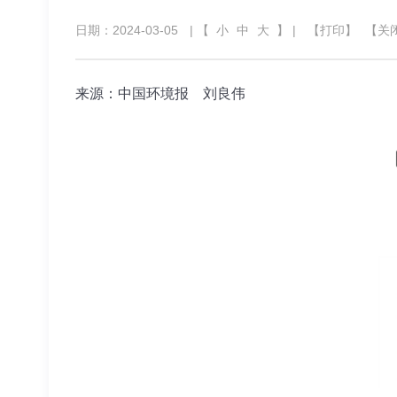
日期：2024-03-05
| 【
小
中
大
】 |
【打印】
【关
来源：中国环境报
刘良伟