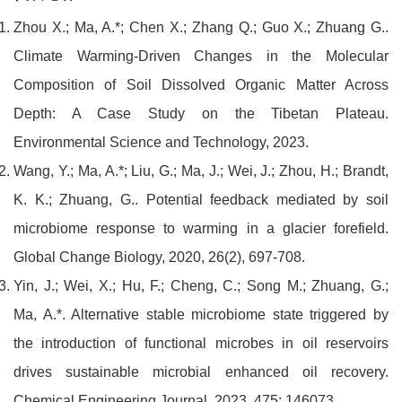
Zhou X.; Ma, A.*; Chen X.; Zhang Q.; Guo X.; Zhuang G..
Climate Warming-Driven Changes in the Molecular
Composition of Soil Dissolved Organic Matter Across
Depth: A Case Study on the Tibetan Plateau.
Environmental Science and Technology, 2023.
Wang, Y.; Ma, A.*; Liu, G.; Ma, J.; Wei, J.; Zhou, H.; Brandt,
K. K.; Zhuang, G.. Potential feedback mediated by soil
microbiome response to warming in a glacier forefield.
Global Change Biology, 2020, 26(2), 697-708.
Yin, J.; Wei, X.; Hu, F.; Cheng, C.; Song M.; Zhuang, G.;
Ma, A.*. Alternative stable microbiome state triggered by
the introduction of functional microbes in oil reservoirs
drives sustainable microbial enhanced oil recovery.
Chemical Engineering Journal, 2023, 475: 146073.