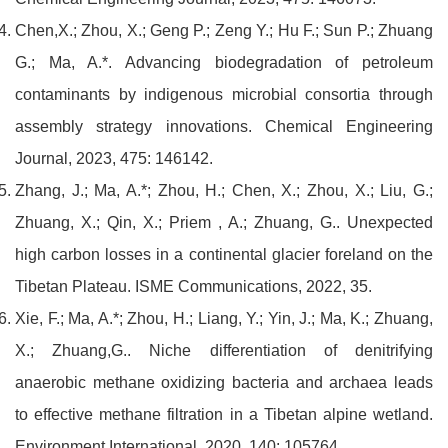
Chen,X.; Zhou, X.; Geng P.; Zeng Y.; Hu F.; Sun P.; Zhuang
G.; Ma, A.*. Advancing biodegradation of petroleum
contaminants by indigenous microbial consortia through
assembly strategy innovations. Chemical Engineering
Journal, 2023, 475: 146142.
Zhang, J.; Ma, A.*; Zhou, H.; Chen, X.; Zhou, X.; Liu, G.;
Zhuang, X.; Qin, X.; Priem , A.; Zhuang, G.. Unexpected
high carbon losses in a continental glacier foreland on the
Tibetan Plateau. ISME Communications, 2022, 35.
Xie, F.; Ma, A.*; Zhou, H.; Liang, Y.; Yin, J.; Ma, K.; Zhuang,
X.; Zhuang,G.. Niche differentiation of denitrifying
anaerobic methane oxidizing bacteria and archaea leads
to effective methane filtration in a Tibetan alpine wetland.
Environment International, 2020, 140: 105764.