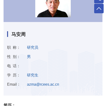
马安周
职 称：
研究员
性 别：
男
电 话：
学 历：
研究生
Email：
azma@rcees.ac.cn
简历：