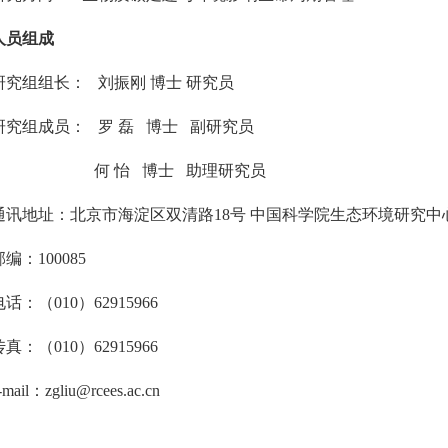
人员组成
研究组组长： 刘振刚 博士 研究员
研究组成员： 罗 磊 博士 副研究员
何 怡 博士 助理研究员
通讯地址：北京市海淀区双清路
18
号
中国科学院生态环境研究中
邮编：
100085
电话：（
010
）
62915966
传真：（
010
）
62915966
-mail
：
zgliu@rcees.ac.cn