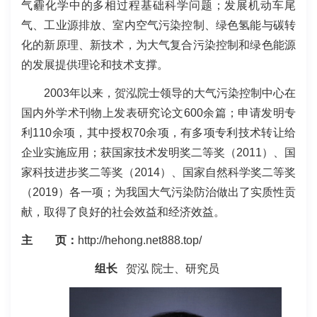
气霾化学中的多相过程基础科学问题；发展机动车尾
气、工业源排放、室内空气污染控制、绿色氢能与碳转
化的新原理、新技术，为大气复合污染控制和绿色能源
的发展提供理论和技术支撑。
2003
年以来，贺泓院士领导的大气污染控制中心在
国内外学术刊物上发表研究论文
600
余篇；申请发明专
利
110
余项，其中授权
70
余项，有多项专利技术转让给
企业实施应用；获国家技术发明奖二等奖（
2011
）、国
家科技进步奖二等奖（
2014
）、国家自然科学奖二等奖
（
2019
）各一项；为我国大气污染防治做出了实质性贡
献，取得了良好的社会效益和经济效益。
主 页：
http://hehong.net888.top
/
组长
贺泓 院士、研究员