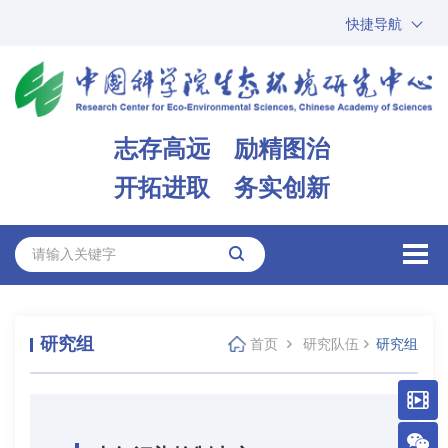
快捷导航
中国科学院
ARP
邮箱
内网办公
志存高远 励精图治
ENGLISH
开拓进取 务实创新
研究组
首页
研究队伍
研究组