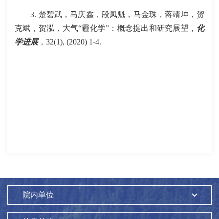
3. 楚碧武，马庆鑫，段凤魁，马金珠，蒋靖坤，贺
克斌，贺泓，大气“霾化学”：概念提出和研究展望，
化
学进展
，32(1), (2020) 1-4.
院内单位