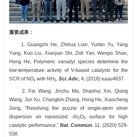
重要成果：
1. Guangzhi He, Zhihua Lian, Yunbo Yu, Yang
Yang, Kuo Liu, Xiaoyan Shi, Zidi Yan, Wenpo Shan,
Hong He, Polymeric vanadyl species determine the
low-temperature activity of V-based catalysts for the
SCR of NO
with NH
,
Sci. Adv.
, 4, (2018) eaau4637.
x
3
2. Fei Wang, Jinzhu Ma, Shaohui Xin, Qiang
Wang, Jun Xu, Changbin Zhang, Hong He, Xiaocheng
Zeng, “Resolving the puzzle of single-atom silver
dispersion on nanosized -Al
O
surface for high
2
3
catalytic performance.”
Nat. Commun.
11, (2020) 529-
538.