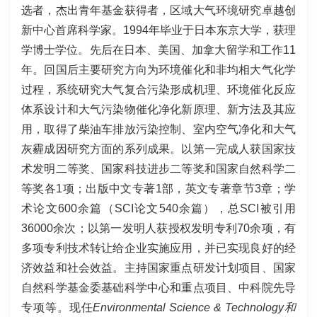
选者，杰出青年基金获得者，区域大气环境研究卓越创
新中心首席科学家。
1994
年毕业于日本东京大学，获理
学博士学位。先后在日本、美国、加拿大留学和工作
11
年。回国后主要研究方向为环境催化和非均相大气化学
过程，系统研究大气复合污染形成机理、环境催化反应
体系设计和大气污染物催化净化新原理、新方法及其应
用，取得了柴油车排放污染控制、室内空气净化和大气
灰霾成因研究方面的系列成果。以第一完成人获国家技
术发明二等奖、国家科技进步二等奖和国家自然科学二
等奖各
1
项；出版中文专著
1
部，英文专著章节
3
章；学
术论文
600
余篇（
SCI
论文
540
余篇），总
SCI
被引用
36000
余次；以第一发明人获授权发明专利
70
余项，有
多项专利技术转让给企业实施应用，并已实现良好的经
济效益和社会效益。主持国家重点研发计划项目、国家
自然科学基金委基础科学中心和重点项目、中科院先导
专项等。现任
Environmental Science & Technology
和