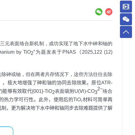
三元表面络合新机制，成功实现了地下水中砷和铀的
uranium by TiO
”
为题发表于
PNAS
（
2025,
122 (12)
2
去除砷或铀，但在两者共存情况下，这些方法往往去除
），极大地增强了砷和铀的协同去除效果。原位
ATR-
2−
V)
能够有效取代
{001}-TiO
表面吸附
U(Ⅵ)-CO
络合
2
3
的热力学可行性。此外，使用后的
TiO₂
材料可简单再
机制，更为解决地下水中砷和铀同步去除难题提供了解