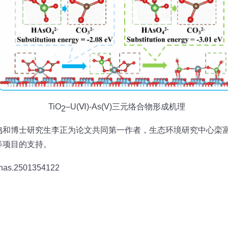
TiO
–U(Ⅵ)-As(V)
三元络合物形成机理
2
鸣和博士研究生李正为论文共同第一作者，生态环境研究中心栾
等项目的支持。
/pnas.2501354122