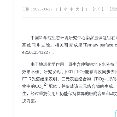
日期：2025-03-27
| 【
小
中
大
】 |
【打印】
【关
中国科学院生态环境研究中心栾富波课题组在
高效同步去除。相关研究成果“
Ternary surface 
e2501354122
）。
由于地球化学作用，原生含砷和铀地下水分布
效果不佳。研究发现，
{001}-TiO
能够高效同步去
2
FTIR
光谱结果表明，三元表面络合物（
TiO
–U(Ⅵ)
2
2−
物中的
CO
配体，并促成该三元络合物的生成
3
生，经过重复使用后仍能保持优异的吸附容量和动
决方案。