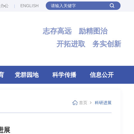
网办公
ENGLISH
志存高远 励精图治
开拓进取 务实创新
育
党群园地
科学传播
信息公开
首页
科研进展
进展