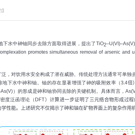
闭】
地下水中砷铀同步去除方面取得进展，提出了
TiO
–U(VI)–As(V)
2
complexation promotes simultaneous removal of arsenic and 
广泛，对饮用水安全构成了潜在威胁。传统处理方法通常可单独
除地下水中砷和铀。铀的存在显著增强了砷的吸附效率（
3.4
倍
-As(V)
）的形成是砷和铀协同去除的关键机制。具体而言，
As(
。密度泛函理论（
DFT
）计算进一步证明了三元络合物形成过程
力学性能。上述研究不仅揭示了砷和铀在矿物界面上的复杂作用