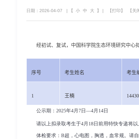
日期：2026-04-07
| 【
小
中
大
】 |
【打印】
【关
经初试、复试，中国科学院生态环境研究中心
序号
考生姓名
考生
1
王楠
14430
公示期：2025年4月7日—4月14日
请以上拟录取考生于4月18日前用特快专递将
体检要求：
B
超，心电图，胸透，血常规。请自