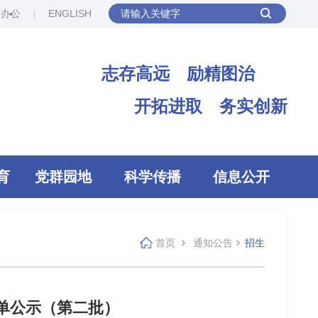
网办公
ENGLISH
志存高远 励精图治
开拓进取 务实创新
育
党群园地
科学传播
信息公开
首页
通知公告
招生
名单公示（第二批）