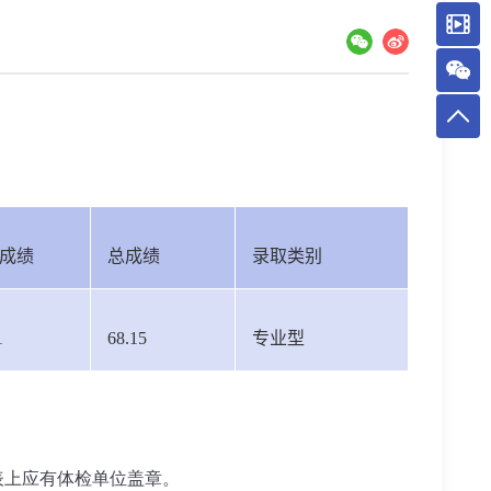
成绩
总成绩
录取类别
1
68.15
专业型
表上应有体检单位盖章。