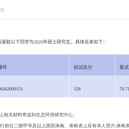
闭】
拟录取以下同学为
2026
年硕士研究生，具体名单如下：
编号
初试总分
复试
6042000151
328
70.7
以上相关材料寄送到生态环境研究中心。
行前往二级甲等及以上医院体检。体检表上应有本人照片
,
体检